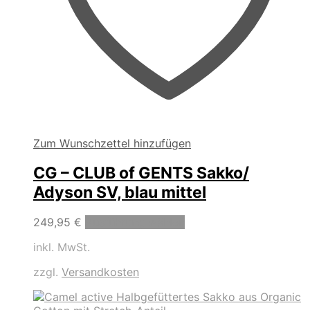
Zum Wunschzettel hinzufügen
CG – CLUB of GENTS Sakko/
Adyson SV, blau mittel
Dieses
249,95
€
Ausführung wählen
Produkt
inkl. MwSt.
weist
mehrere
zzgl.
Versandkosten
Varianten
auf.
Die