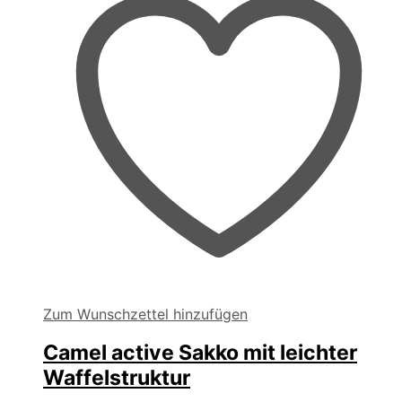
auf
der
Produktseite
gewählt
werden
Zum Wunschzettel hinzufügen
Camel active Sakko mit leichter
Waffelstruktur