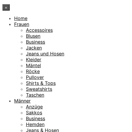
×
Home
Frauen
Accessoires
Blusen
Business
Jacken
Jeans und Hosen
Kleider
Mäntel
Röcke
Pullover
Shirts & Tops
Sweatshirts
Taschen
Männer
Anzüge
Sakkos
Business
Hemden
Jeans & Hosen