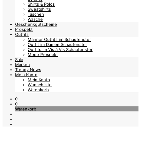
Shirts & Polos
Sweatshirts
Taschen
Wäsche
Geschenkgutscheine
Prospekt
Outfits
Männer Outfits im Schaufenster
Outfit im Damen Schaufenster
Outfits im Vis à Vis Schaufenster
Mode Prospekt
Sale
Marken
Trendy News
Mein Konto
Mein Konto
Wunschliste
Warenkorb
0
0
Warenkorb