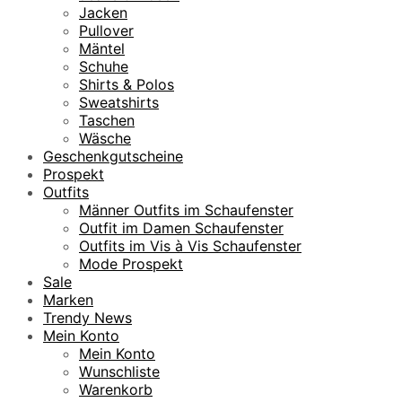
Jacken
Pullover
Mäntel
Schuhe
Shirts & Polos
Sweatshirts
Taschen
Wäsche
Geschenkgutscheine
Prospekt
Outfits
Männer Outfits im Schaufenster
Outfit im Damen Schaufenster
Outfits im Vis à Vis Schaufenster
Mode Prospekt
Sale
Marken
Trendy News
Mein Konto
Mein Konto
Wunschliste
Warenkorb