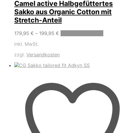
Camel active Halbgefüttertes
Sakko aus Organic Cotton mit
Stretch-Anteil
Dieses
179,95
€
–
199,95
€
Ausführung wählen
Produkt
inkl. MwSt.
weist
mehrere
zzgl.
Versandkosten
Varianten
auf.
Die
Optionen
können
auf
der
Produktseite
gewählt
werden