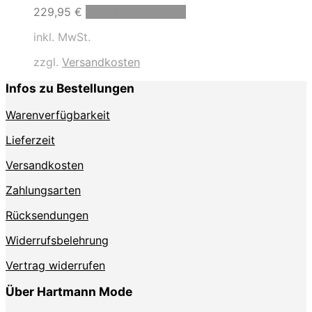
Dieses
229,95
€
Ausführung wählen
Produkt
inkl. MwSt.
weist
mehrere
zzgl.
Versandkosten
Varianten
auf.
Infos zu Bestellungen
Die
Optionen
Warenverfügbarkeit
können
auf
Lieferzeit
der
Produktseite
Versandkosten
gewählt
Zahlungsarten
werden
Rücksendungen
Widerrufsbelehrung
Vertrag widerrufen
Über Hartmann Mode