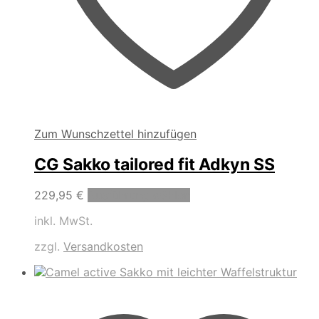
Zum Wunschzettel hinzufügen
CG Sakko tailored fit Adkyn SS
Dieses
229,95
€
Ausführung wählen
Produkt
inkl. MwSt.
weist
mehrere
zzgl.
Versandkosten
Varianten
auf.
Die
Optionen
können