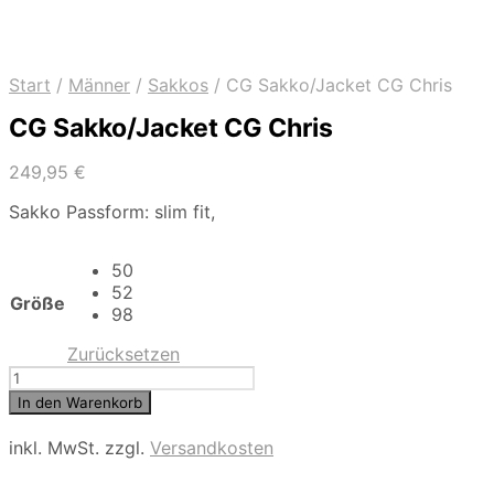
Start
/
Männer
/
Sakkos
/
CG Sakko/Jacket CG Chris
CG Sakko/Jacket CG Chris
249,95
€
Sakko Passform: slim fit,
50
52
Größe
98
Zurücksetzen
CG
Sakko/Jacket
In den Warenkorb
CG
Chris
inkl. MwSt.
zzgl.
Versandkosten
Menge