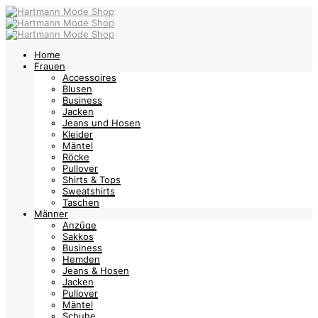
Home
Frauen
Accessoires
Blusen
Business
Jacken
Jeans und Hosen
Kleider
Mäntel
Röcke
Pullover
Shirts & Tops
Sweatshirts
Taschen
Männer
Anzüge
Sakkos
Business
Hemden
Jeans & Hosen
Jacken
Pullover
Mäntel
Schuhe