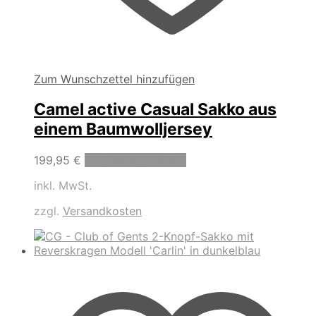
Zum Wunschzettel hinzufügen
Camel active Casual Sakko aus
einem Baumwolljersey
Dieses
199,95
€
Ausführung wählen
Produkt
inkl. MwSt.
weist
mehrere
zzgl.
Versandkosten
Varianten
auf.
Die
Optionen
können
auf
der
Produktseite