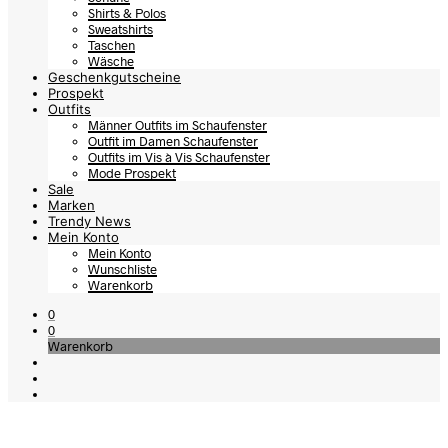
Shirts & Polos
Sweatshirts
Taschen
Wäsche
Geschenkgutscheine
Prospekt
Outfits
Männer Outfits im Schaufenster
Outfit im Damen Schaufenster
Outfits im Vis à Vis Schaufenster
Mode Prospekt
Sale
Marken
Trendy News
Mein Konto
Mein Konto
Wunschliste
Warenkorb
0
0
Warenkorb