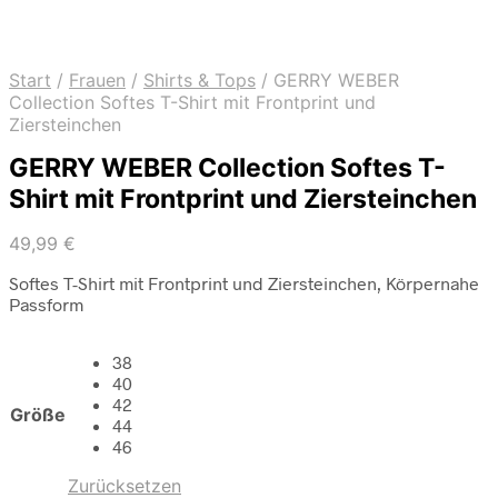
Start
/
Frauen
/
Shirts & Tops
/
GERRY WEBER
Collection Softes T-Shirt mit Frontprint und
Ziersteinchen
GERRY WEBER Collection Softes T-
Shirt mit Frontprint und Ziersteinchen
49,99
€
Softes T-Shirt mit Frontprint und Ziersteinchen, Körpernahe
Passform
38
40
42
Größe
44
46
Zurücksetzen