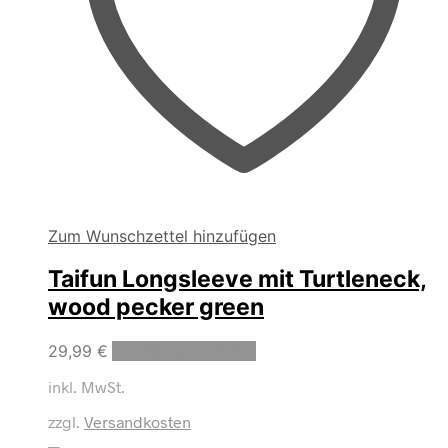
Zum Wunschzettel hinzufügen
Taifun Longsleeve mit Turtleneck,
wood pecker green
Dieses
29,99
€
Ausführung wählen
Produkt
inkl. MwSt.
weist
mehrere
zzgl.
Versandkosten
Varianten
auf.