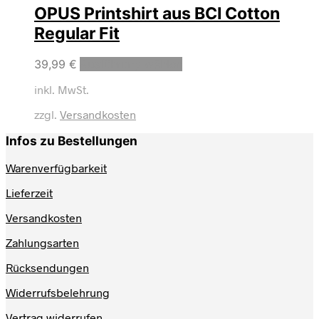
OPUS Printshirt aus BCI Cotton
Regular Fit
Dieses
39,99
€
Ausführung wählen
Produkt
inkl. MwSt.
weist
mehrere
zzgl.
Versandkosten
Varianten
auf.
Infos zu Bestellungen
Die
Optionen
Warenverfügbarkeit
können
auf
Lieferzeit
der
Produktseite
Versandkosten
gewählt
werden
Zahlungsarten
Rücksendungen
Widerrufsbelehrung
Vertrag widerrufen