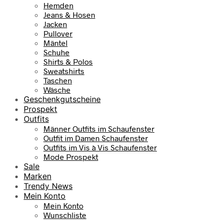
Hemden
Jeans & Hosen
Jacken
Pullover
Mäntel
Schuhe
Shirts & Polos
Sweatshirts
Taschen
Wäsche
Geschenkgutscheine
Prospekt
Outfits
Männer Outfits im Schaufenster
Outfit im Damen Schaufenster
Outfits im Vis à Vis Schaufenster
Mode Prospekt
Sale
Marken
Trendy News
Mein Konto
Mein Konto
Wunschliste