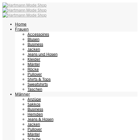
Home
Frauen
Accessoires
Blusen
Business
Jacken
Jeans und Hosen
Kleider
Mäntel
Röcke
Pullover
Shirts & Tops
Sweatshirts
Taschen
Männer
Anzüge
Sakkos
Business
Hemden
Jeans & Hosen
Jacken
Pullover
Mäntel
Schuhe