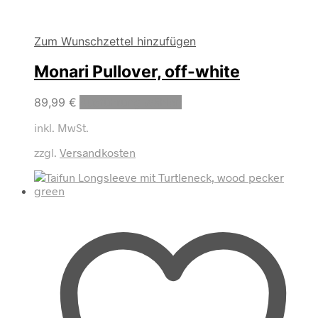
Zum Wunschzettel hinzufügen
Monari Pullover, off-white
Dieses
89,99
€
Ausführung wählen
Produkt
inkl. MwSt.
weist
mehrere
zzgl.
Versandkosten
Varianten
auf.
Die
Optionen
können
auf
der
Produktseite
gewählt
werden