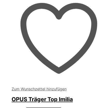
auf
der
Produktseite
gewählt
werden
Zum Wunschzettel hinzufügen
OPUS Träger Top Imilia