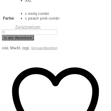
XXL
c misty combi
Farbe
c peach pink combi
Zurücksetzen
SOYA
CONCEPT
In den Warenkorb
T-
Shirt
inkl. MwSt.
zzgl.
Versandkosten
SC-
KAIZA
3
Menge