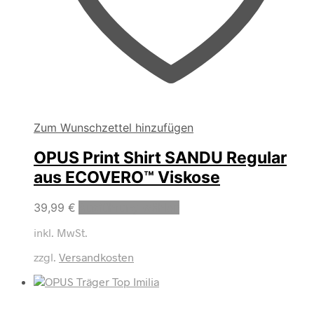
Zum Wunschzettel hinzufügen
OPUS Print Shirt SANDU Regular
aus ECOVERO™ Viskose
Dieses
39,99
€
Ausführung wählen
Produkt
inkl. MwSt.
weist
mehrere
zzgl.
Versandkosten
Varianten
auf.
Die
Optionen
können