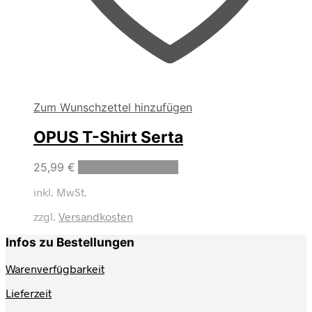
Zum Wunschzettel hinzufügen
OPUS T-Shirt Serta
Dieses
25,99
€
Ausführung wählen
Produkt
inkl. MwSt.
weist
mehrere
zzgl.
Versandkosten
Varianten
auf.
Infos zu Bestellungen
Die
Optionen
Warenverfügbarkeit
können
auf
Lieferzeit
der
Produktseite