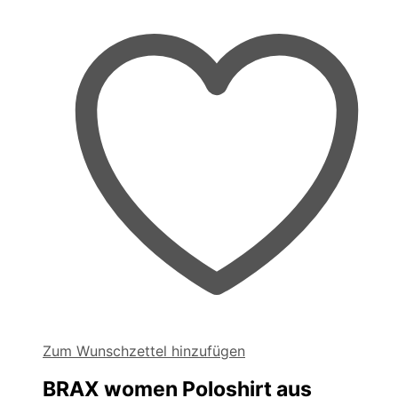
können
auf
der
Produktseite
gewählt
werden
Zum Wunschzettel hinzufügen
BRAX women Poloshirt aus