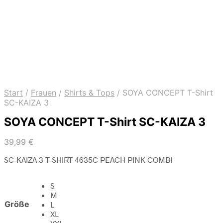
Start
/
Frauen
/
Shirts & Tops
/
SOYA CONCEPT T-Shirt
SC-KAIZA 3
SOYA CONCEPT T-Shirt SC-KAIZA 3
39,99
€
SC-KAIZA 3 T-SHIRT 4635C PEACH PINK COMBI
S
M
Größe
L
XL