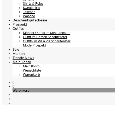
Shirts & Polos
Sweatshirts
Taschen
Wäsche
Geschenkgutscheine
Prospekt
Outfits
Männer Outfits im Schaufenster
Outfit im Damen Schaufenster
Outfits im Vis à Vis Schaufenster
Mode Prospekt
Sale
Marken
Trendy News
Mein Konto
Mein Konto
Wunschliste
Warenkorb
0
0
Warenkorb