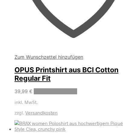
Zum Wunschzettel hinzufügen
OPUS Printshirt aus BCI Cotton
Regular Fit
Dieses
39,99
€
Ausführung wählen
Produkt
inkl. MwSt.
weist
mehrere
zzgl.
Versandkosten
Varianten
auf.
Die
Optionen