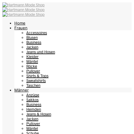
Home
Frauen
Accessoires
Blusen
Business
Jacken
Jeans und Hosen
Kleider
Mäntel
Röcke
Pullover
Shirts & Tops
Sweatshirts
Taschen
Männer
Anzüge
Sakkos
Business
Hemden
Jeans & Hosen
Jacken
Pullover
Mäntel
Schuhe